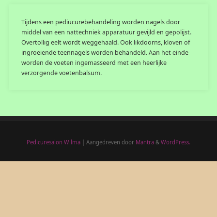
Tijdens een pediucurebehandeling worden nagels door
middel van een nattechniek apparatuur gevijld en gepolijst.
Overtollig eelt wordt weggehaald. Ook likdoorns, kloven of
ingroeiende teennagels worden behandeld. Aan het einde
worden de voeten ingemasseerd met een heerlijke
verzorgende voetenbalsum.
Pedicuresalon Wilma
| Aangedreven door
Mantra
&
WordPress.